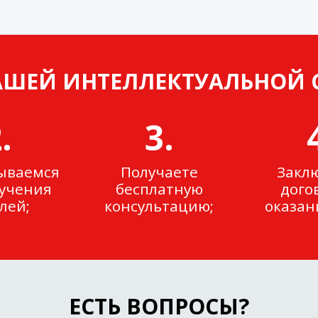
ШЕЙ ИНТЕЛЛЕКТУАЛЬНОЙ 
.
3.
ываемся
Получаете
Закл
лучения
бесплатную
дого
лей;
консультацию;
оказани
ЕСТЬ ВОПРОСЫ?