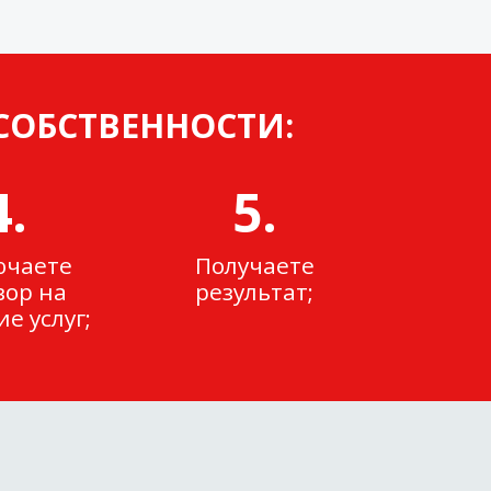
СОБСТВЕННОСТИ:
4.
5.
ючаете
Получаете
вор на
результат;
е услуг;