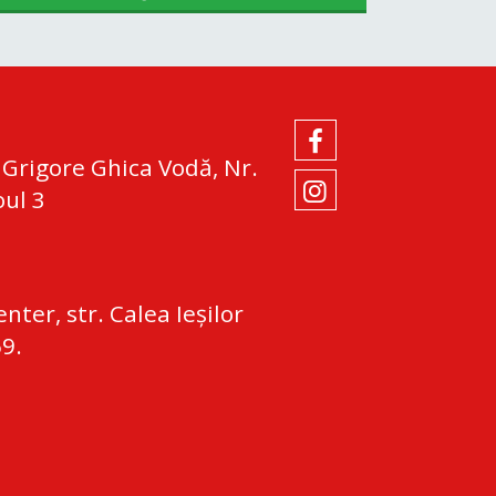
 Grigore Ghica Vodă, Nr.
oul 3
nter, str. Calea Ieșilor
69.