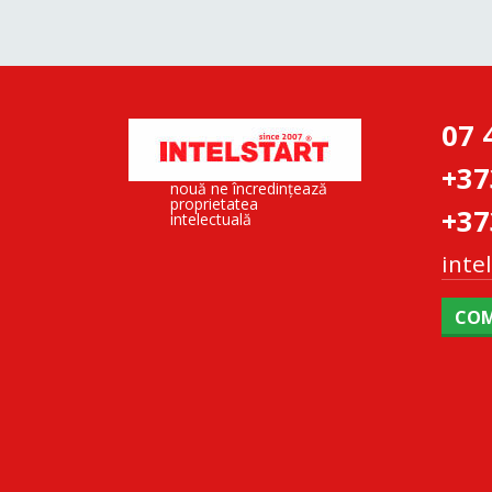
07 
+37
nouă ne încredințează
proprietatea
+37
intelectuală
inte
COM