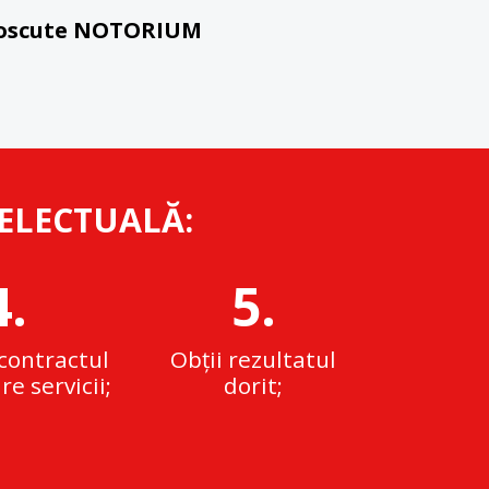
unoscute NOTORIUM
TELECTUALĂ:
4.
5.
contractul
Obții rezultatul
e servicii;
dorit;