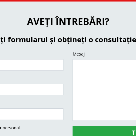
AVEȚI ÎNTREBĂRI?
i formularul și obțineți o consultație
Mesaj
r personal
T