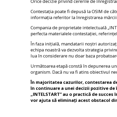
Orice decizie privind cererile de înregistra
Contestația poate fi depusă la OSIM de cătr
informația referitor la înregistrarea mărcii
Compania de proprietate intelectuală „INT
perfecta materialele contestației, referințe
În faza inițială, mandatarii noștri autoriz
echipa noastră va dezvolta strategia privin
lua în considerare nu doar baza probatoare,
Următoarea etapă constă în depunerea unei 
organism. Dacă nu va fi atins obiectivul ne
În majoritatea cazurilor, contestarea de
în continuare a unei decizii pozitive de
„INTELSTART” au o practică de succes în 
vor ajuta să eliminați acest obstacol din