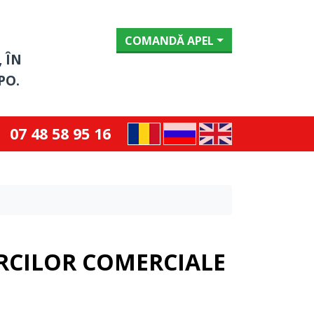
COMANDĂ APEL
 ÎN
PO.
07 48 58 95 16
ĂRCILOR COMERCIALE