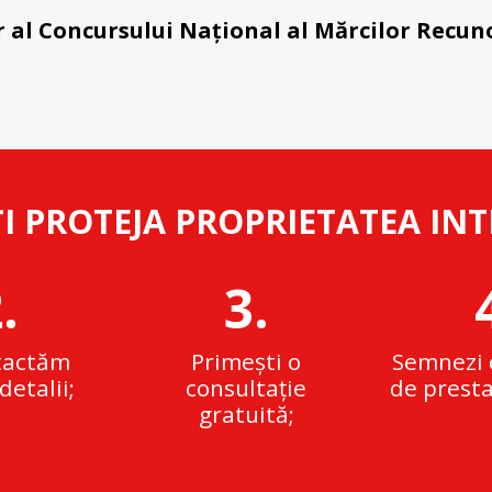
r al Concursului Național al Mărcilor Rec
I PROTEJA PROPRIETATEA IN
.
3.
tactăm
Primești o
Semnezi 
detalii;
consultație
de prestar
gratuită;