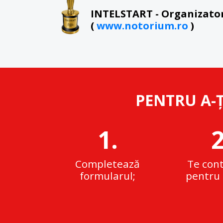
INTELSTART - Organizato
(
www.notorium.ro
)
PENTRU A-Ț
1.
2
Completează
Te con
formularul;
pentru 