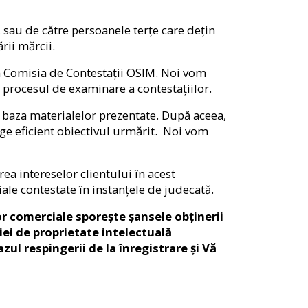
, sau de către persoanele terțe care dețin
rii mărcii.
n Comisia de Contestații OSIM. Noi vom
în procesul de examinare a contestațiilor.
în baza materialelor prezentate. După aceea,
nge eficient obiectivul urmărit. Noi vom
a intereselor clientului în acest
ale contestate în instanțele de judecată.
lor comerciale sporește șansele obținerii
iei de proprietate intelectuală
ul respingerii de la înregistrare și Vă