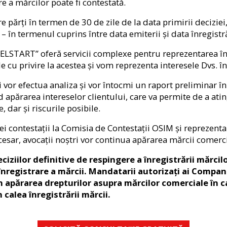
re a mărcilor poate fi contestată.
e părți în termen de 30 de zile de la data primirii deciziei
 – în termenul cuprins între data emiterii şi data înregistră
ELSTART” oferă servicii complexe pentru reprezentarea î
le cu privire la acestea și vom reprezenta interesele Dvs. 
ați vor efectua analiza și vor întocmi un raport preliminar 
d apărarea intereselor clientului, care va permite de a ati
 dar și riscurile posibile.
contestații la Comisia de Contestații OSIM și reprezentare
cesar, avocații noștri vor continua apărarea mărcii comerci
ciziilor definitive de respingere a înregistrării mărci
 înregistrare a mărcii. Mandatarii autorizați ai Compan
apărarea drepturilor asupra mărcilor comerciale în caz
 calea înregistrării mărcii.